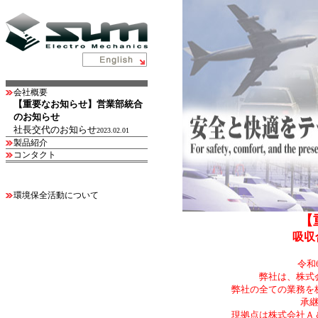
会社概要
【重要なお知らせ】営業部統合
のお知らせ
社長交代のお知らせ
2023.02.01
製品紹介
コンタクト
環境保全活動について
【
吸収
令和
弊社は、株式会社Ａ
弊社の全ての業務を
承
現拠点は株式会社Ａ