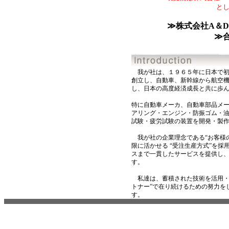
と
≫株式会社A＆
≫
我が社は、１９６５年に日本で初
創立し、自動車、新幹線から航空
し、日本の高度経済成長と共に歩
特に自動車メーカ、自動車部品メ
アリング・エンジン・防振ゴム・
試験・疲労試験の装置を開発・製
我が社の企業理念である“お客様
限に活かせる “受注生産方式”を
スまで一貫したサービスを提供し
す。
私達は、蓄積された技術を活用・
トナー”で在り続けるための努力を
す。